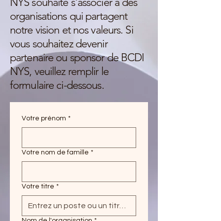
NYS souhaite s'associer à des
organisations qui partagent
notre vision et nos valeurs. Si
vous souhaitez devenir
partenaire ou sponsor de BCDI
NYS, veuillez remplir le
formulaire ci-dessous.
Votre prénom
*
Votre nom de famille
*
Votre titre
*
Nom de l'organisation
*