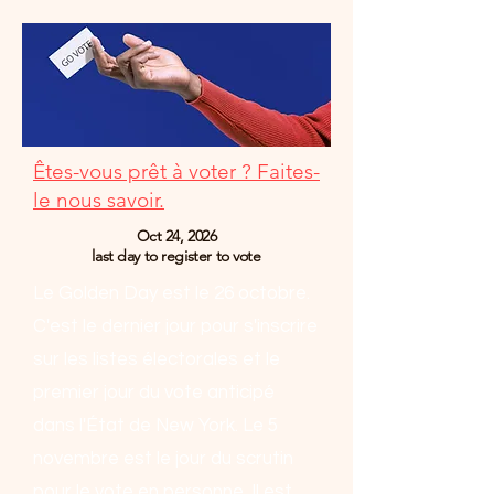
Êtes-vous prêt à voter ? Faites-
le nous savoir.
Oct 24, 2026
last day to register to vote
Le Golden Day est le 26 octobre.
C'est le dernier jour pour s'inscrire
sur les listes électorales et le
premier jour du vote anticipé
dans l'État de New York. Le 5
novembre est le jour du scrutin
pour le vote en personne. Il est