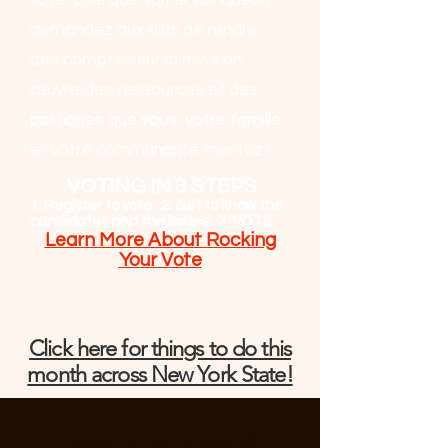
voté, quel que soit le vainqueur,
demandez aux élus de rendre
des comptes sur la mise en
œuvre des ressources et des
politiques que vous, votre famille
et votre communauté méritez !
VOTING IN 3 STEPS
1: Register to vote. 2. Get to know the
candidates and the issues. 3. VOTE
Learn More About Rocking
Your Vote
Click here for things to do this
month across New York State!
Sankofa Saturdays @